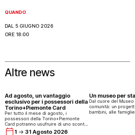
QUANDO
DAL 5 GIUGNO 2026
ORE 18:00
Altre news
Ad agosto, un vantaggio
Un museo per sta
esclusivo per i possessori della
Dal cuore del Museo 
comunità: un progett
Torino+Piemonte Card
bambini, alle famiglie
Per tutto il mese di agosto, i
cultura come esperie
possessori della Torino+Piemonte
Dall’autunno del 2024
Card potranno usufruire di uno sconto
collabora al “Proget
del 15% su tutti i prodotti del
1
31 Agosto 2026
nato dal cuore e dall
bookshop del Museo Nazionale del