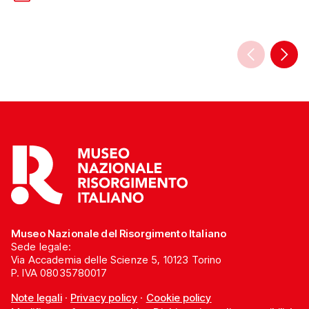
Unione Genitori Italia
Risorgimento Italiano. L’agevolazione
nei bambini e dal te
è valida sull’intera selezione di libri e
Casa UGI […]
oggettistica disponibile presso il
bookshop del Museo ed è riservata ai
visitatori che presenteranno una
Torino+Piemonte Card […]
Museo Nazionale del Risorgimento Italiano
Sede legale:
Via Accademia delle Scienze 5, 10123 Torino
P. IVA 08035780017
Note legali
·
Privacy policy
·
Cookie policy