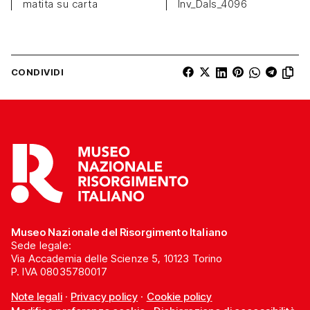
matita su carta
Inv_Dals_4096
CONDIVIDI
Museo Nazionale del Risorgimento Italiano
Sede legale:
Via Accademia delle Scienze 5, 10123 Torino
P. IVA 08035780017
Note legali
·
Privacy policy
·
Cookie policy