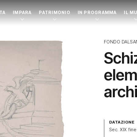
ITA
IMPARA
PATRIMONIO
IN PROGRAMMA
IL M
FONDO DALSA
Schi
elem
arch
DATAZIONE
Sec. XIX fine