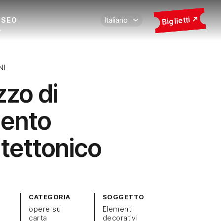
Biglietti
USEO
NI
zzo di
ento
itettonico
CATEGORIA
SOGGETTO
opere su
Elementi
carta
decorativi