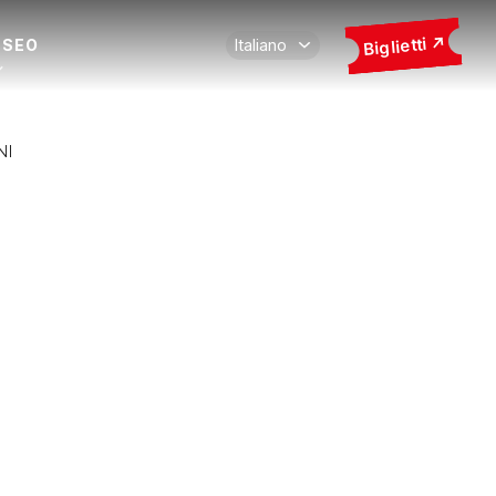
Biglietti
USEO
NI