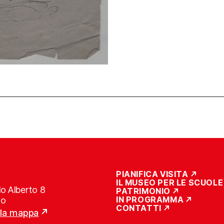
PIANIFICA VISITA
IL MUSEO PER LE SCUOLE
o Alberto 8
PATRIMONIO
IN PROGRAMMA
no
CONTATTI
lla mappa