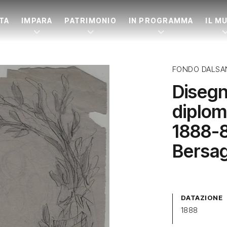
ITA
IMPARA
PATRIMONIO
IN PROGRAMMA
IL M
FONDO DALSA
Disegn
diplom
1888-8
Bersag
DATAZIONE
1888