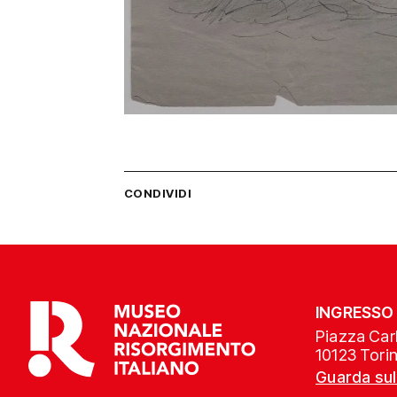
CONDIVIDI
INGRESSO
Piazza Carl
10123 Tori
Guarda su