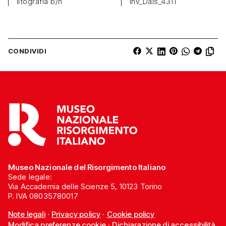
litografia b/n
Inv_Dals_4311
CONDIVIDI
Museo Nazionale del Risorgimento Italiano
Sede legale:
Via Accademia delle Scienze 5, 10123 Torino
P. IVA 08035780017
Note legali
·
Privacy policy
·
Cookie policy
Modifica preferenze cookie
·
Dichiarazione di accessibilità