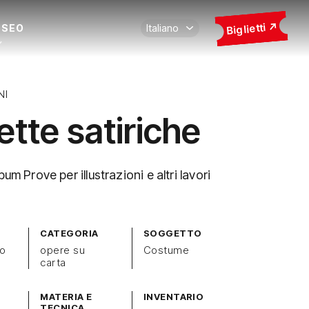
Biglietti
USEO
NI
ette satiriche
bum Prove per illustrazioni e altri lavori
CATEGORIA
SOGGETTO
zo
opere su
Costume
carta
MATERIA E
INVENTARIO
TECNICA