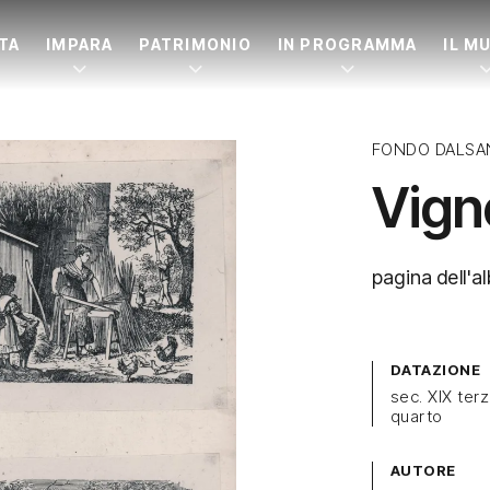
ITA
IMPARA
PATRIMONIO
IN PROGRAMMA
IL M
FONDO DALSA
Vign
pagina dell'al
DATAZIONE
sec. XIX ter
quarto
AUTORE