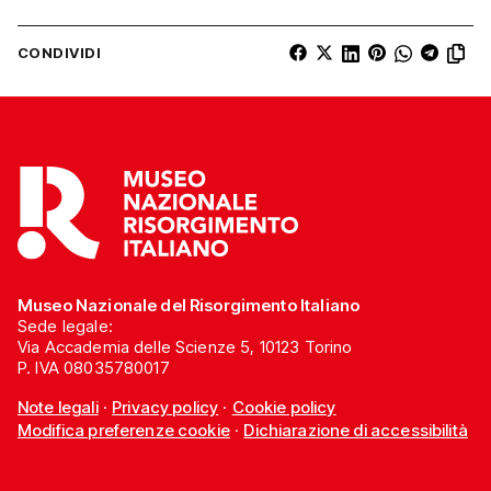
CONDIVIDI
Museo Nazionale del Risorgimento Italiano
Sede legale:
Via Accademia delle Scienze 5, 10123 Torino
P. IVA 08035780017
Note legali
·
Privacy policy
·
Cookie policy
Modifica preferenze cookie
·
Dichiarazione di accessibilità