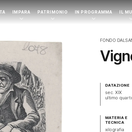
ITA
IMPARA
PATRIMONIO
IN PROGRAMMA
IL M
FONDO DALSA
Vign
DATAZIONE
sec. XIX
ultimo quart
MATERIA E
TECNICA
xilografia