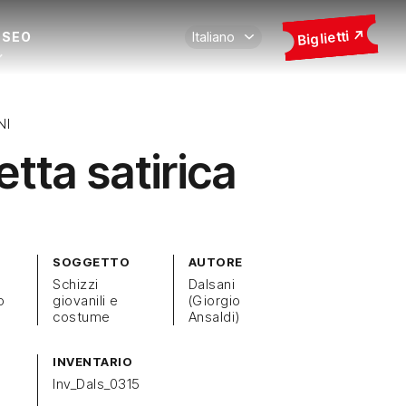
Biglietti
USEO
NI
etta satirica
SOGGETTO
AUTORE
Schizzi
Dalsani
o
giovanili e
(Giorgio
costume
Ansaldi)
INVENTARIO
Inv_Dals_0315