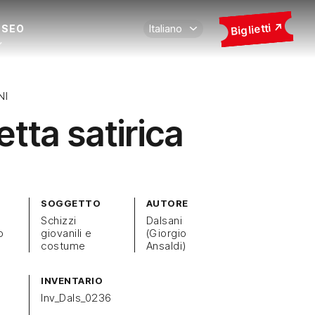
Biglietti
USEO
NI
etta satirica
SOGGETTO
AUTORE
Schizzi
Dalsani
o
giovanili e
(Giorgio
costume
Ansaldi)
INVENTARIO
Inv_Dals_0236