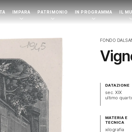
ITA
IMPARA
PATRIMONIO
IN PROGRAMMA
IL M
FONDO DALSA
Vign
DATAZIONE
sec. XIX
ultimo quart
MATERIA E
TECNICA
xilografia