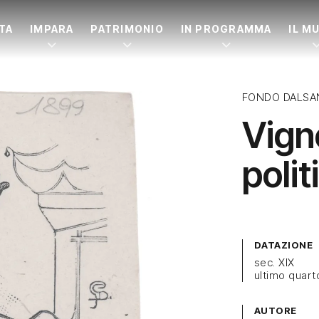
ITA
IMPARA
PATRIMONIO
IN PROGRAMMA
IL M
FONDO DALSA
Vigne
polit
DATAZIONE
sec. XIX
ultimo quart
AUTORE