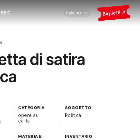
Biglietti
USEO
NI
tta di satira
ica
CATEGORIA
SOGGETTO
opere su
Politica
o
carta
MATERIA E
INVENTARIO