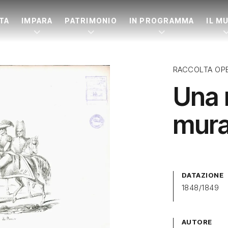
ITA
IMPARA
PATRIMONIO
IN PROGRAMMA
IL M
RACCOLTA OP
Una r
mura
DATAZIONE
1848/1849
AUTORE