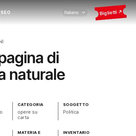
Biglietti
USEO
NI
pagina di
a naturale
CATEGORIA
SOGGETTO
zo
opere su
Politica
carta
MATERIA E
INVENTARIO