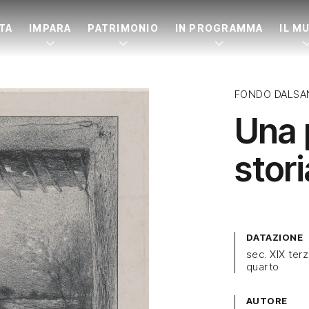
ITA
IMPARA
PATRIMONIO
IN PROGRAMMA
IL M
FONDO DALSA
Una 
stori
DATAZIONE
sec. XIX ter
quarto
AUTORE