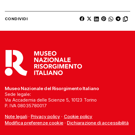
CONDIVIDI
Museo Nazionale del Risorgimento Italiano
Sede legale:
Via Accademia delle Scienze 5, 10123 Torino
P. IVA 08035780017
Note legali
·
Privacy policy
·
Cookie policy
Modifica preferenze cookie
·
Dichiarazione di accessibilità