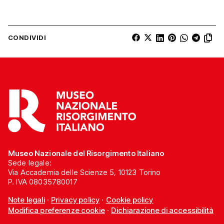
CONDIVIDI
Museo Nazionale del Risorgimento Italiano
Sede legale:
Via Accademia delle Scienze 5, 10123 Torino
P. IVA 08035780017
Note legali
·
Privacy policy
·
Cookie policy
Modifica preferenze cookie
·
Dichiarazione di accessibilità