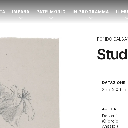
ITA
IMPARA
PATRIMONIO
IN PROGRAMMA
IL M
FONDO DALSA
Stud
DATAZIONE
Sec. XIX fine
AUTORE
Dalsani
(Giorgio
Ansaldi)