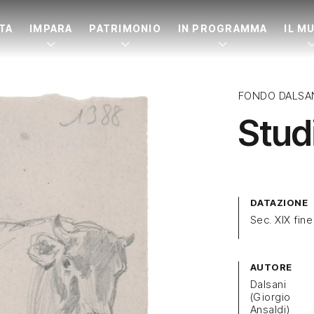
ITA
IMPARA
PATRIMONIO
IN PROGRAMMA
IL M
FONDO DALSA
Stud
DATAZIONE
Sec. XIX fine
AUTORE
Dalsani
(Giorgio
Ansaldi)