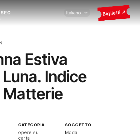
Biglietti
USEO
NI
nna Estiva
 Luna. Indice
e Matterie
CATEGORIA
SOGGETTO
opere su
Moda
carta