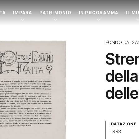
ITA
IMPARA
PATRIMONIO
IN PROGRAMMA
IL M
FONDO DALSA
Stre
della
dell
DATAZIONE
1883