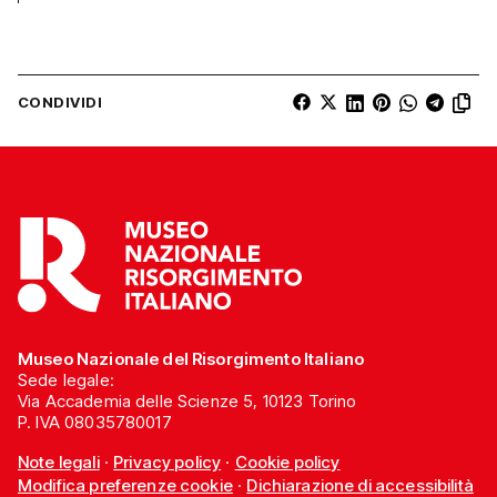
CONDIVIDI
Museo Nazionale del Risorgimento Italiano
Sede legale:
Via Accademia delle Scienze 5, 10123 Torino
P. IVA 08035780017
Note legali
·
Privacy policy
·
Cookie policy
Modifica preferenze cookie
·
Dichiarazione di accessibilità