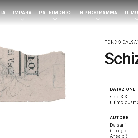
ITA
IMPARA
PATRIMONIO
IN PROGRAMMA
IL M
FONDO DALSA
Schi
DATAZIONE
sec. XIX
ultimo quart
AUTORE
Dalsani
(Giorgio
Ansaldi)