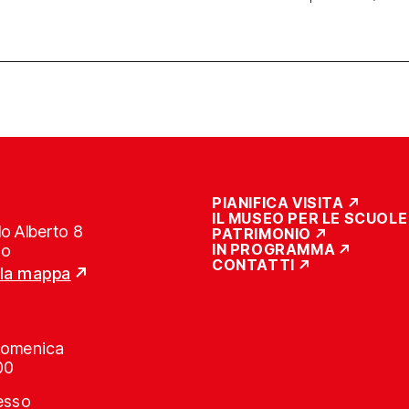
PIANIFICA VISITA
IL MUSEO PER LE SCUOLE
o Alberto 8
PATRIMONIO
IN PROGRAMMA
no
CONTATTI
lla mappa
Domenica
00
resso