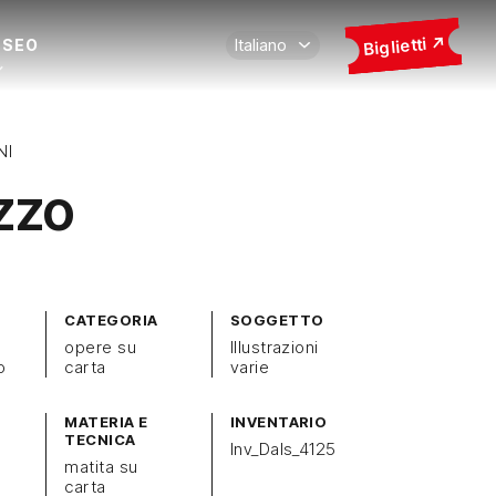
Biglietti
USEO
NI
zzo
CATEGORIA
SOGGETTO
opere su
Illustrazioni
o
carta
varie
MATERIA E
INVENTARIO
TECNICA
Inv_Dals_4125
matita su
carta