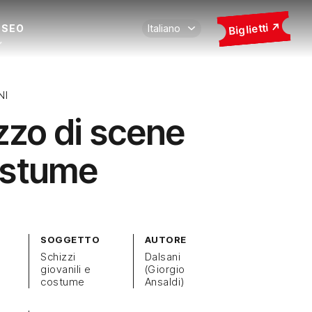
Biglietti
USEO
NI
zzo di scene
ostume
SOGGETTO
AUTORE
Schizzi
Dalsani
giovanili e
(Giorgio
costume
Ansaldi)