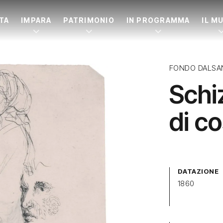
ITA
IMPARA
PATRIMONIO
IN PROGRAMMA
IL M
FONDO DALSA
Schi
di c
DATAZIONE
1860