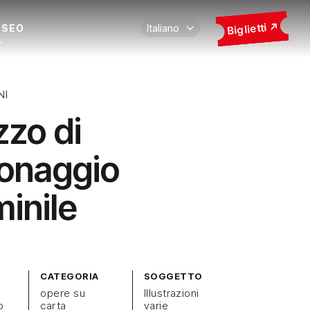
Biglietti
USEO
NI
zzo di
onaggio
inile
CATEGORIA
SOGGETTO
opere su
Illustrazioni
o
carta
varie