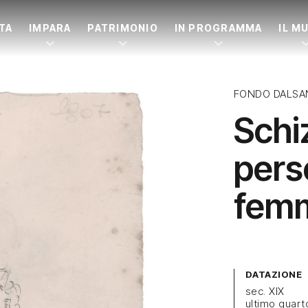
ITA
IMPARA
PATRIMONIO
IN PROGRAMMA
IL M
FONDO DALSA
Schi
pers
femm
DATAZIONE
sec. XIX
ultimo quart