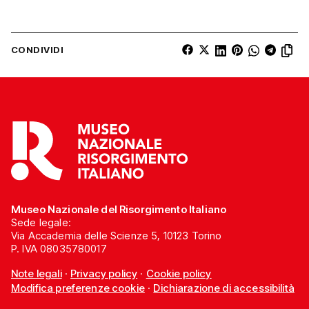
CONDIVIDI
Museo Nazionale del Risorgimento Italiano
Sede legale:
Via Accademia delle Scienze 5, 10123 Torino
P. IVA 08035780017
Note legali
·
Privacy policy
·
Cookie policy
Modifica preferenze cookie
·
Dichiarazione di accessibilità