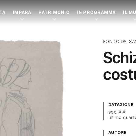
ITA
IMPARA
PATRIMONIO
IN PROGRAMMA
IL M
FONDO DALSA
Schi
cost
DATAZIONE
sec. XIX
ultimo quart
AUTORE