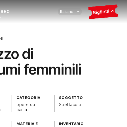
Biglietti
USEO
NI
zzo di
umi femminili
CATEGORIA
SOGGETTO
opere su
Spettacolo
o
carta
MATERIA E
INVENTARIO