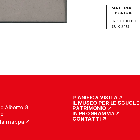
MATERIA E
TECNICA
carboncino
su carta
PIANIFICA VISITA
IL MUSEO PER LE SCUOLE
o Alberto 8
PATRIMONIO
IN PROGRAMMA
no
CONTATTI
lla mappa