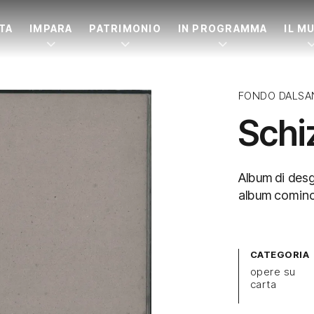
ITA
IMPARA
PATRIMONIO
IN PROGRAMMA
IL M
FONDO DALSA
Schi
Album di desg
album cominc
CATEGORIA
opere su
carta