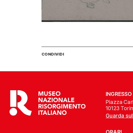
CONDIVIDI
INGRESSO
Piazza Carl
10123 Tori
Guarda su
ORARI