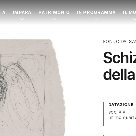
ITA
IMPARA
PATRIMONIO
IN PROGRAMMA
IL M
FONDO DALSA
Schi
dell
DATAZIONE
sec. XIX
ultimo quart