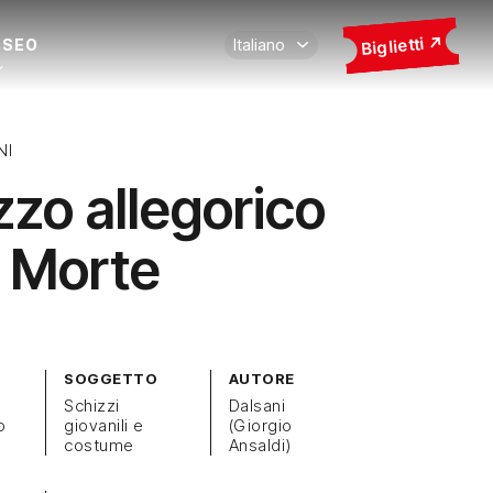
Biglietti
USEO
NI
zzo allegorico
a Morte
SOGGETTO
AUTORE
Schizzi
Dalsani
o
giovanili e
(Giorgio
costume
Ansaldi)