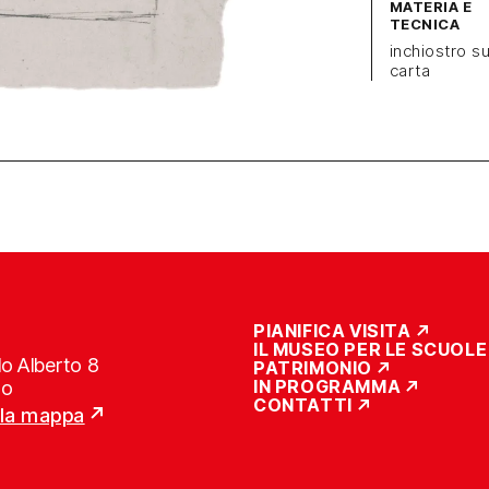
MATERIA E
TECNICA
inchiostro s
carta
PIANIFICA VISITA
IL MUSEO PER LE SCUOLE
o Alberto 8
PATRIMONIO
IN PROGRAMMA
no
CONTATTI
lla mappa