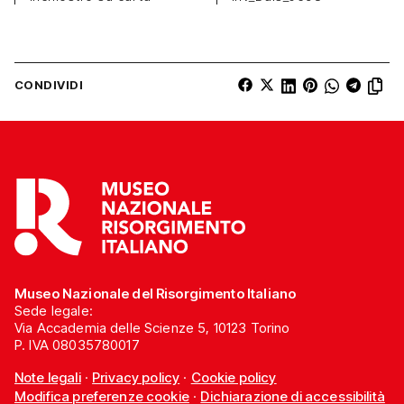
CONDIVIDI
Museo Nazionale del Risorgimento Italiano
Sede legale:
Via Accademia delle Scienze 5, 10123 Torino
P. IVA 08035780017
Note legali
·
Privacy policy
·
Cookie policy
Modifica preferenze cookie
·
Dichiarazione di accessibilità