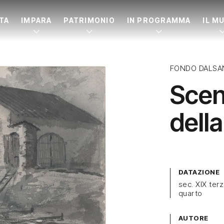
ITA
IMPARA
PATRIMONIO
IN PROGRAMMA
IL M
FONDO DALSA
Scen
dell
DATAZIONE
sec. XIX ter
quarto
AUTORE