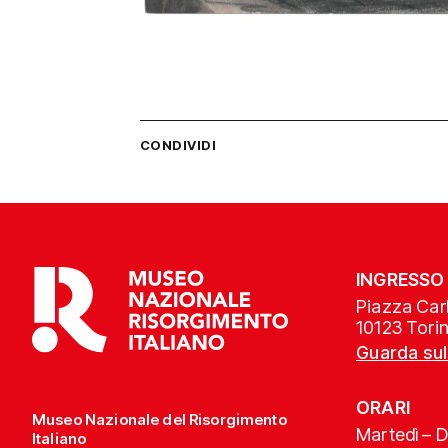
CONDIVIDI
INGRESSO
Piazza Carl
10123 Tori
Guarda su
ORARI
Museo Nazionale del Risorgimento
Martedì – 
Italiano