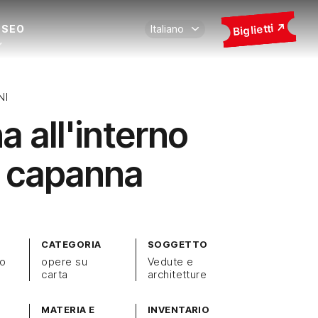
Biglietti
USEO
NI
a all'interno
a capanna
CATEGORIA
SOGGETTO
zo
opere su
Vedute e
carta
architetture
MATERIA E
INVENTARIO