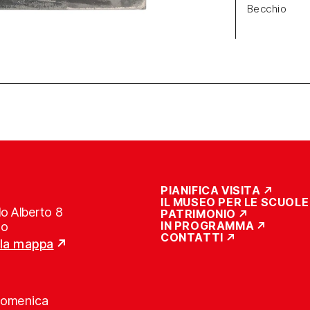
Becchio
PIANIFICA VISITA
IL MUSEO PER LE SCUOLE
o Alberto 8
PATRIMONIO
IN PROGRAMMA
no
CONTATTI
lla mappa
Domenica