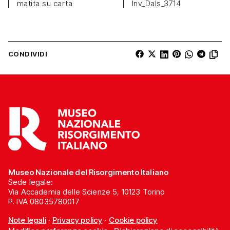
matita su carta
Inv_Dals_3714
CONDIVIDI
Museo Nazionale del Risorgimento Italiano
Sede legale:
Via Accademia delle Scienze 5, 10123 Torino
P. IVA 08035780017
Note legali
·
Privacy policy
·
Cookie policy