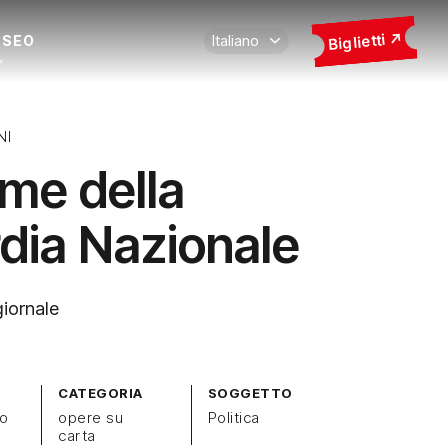
Biglietti
USEO
NI
rme della
dia Nazionale
giornale
CATEGORIA
SOGGETTO
zo
opere su
Politica
carta