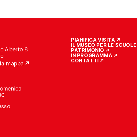
PIANIFICA VISITA
IL MUSEO PER LE SCUOLE
o Alberto 8
PATRIMONIO
IN PROGRAMMA
no
CONTATTI
lla mappa
Domenica
00
resso