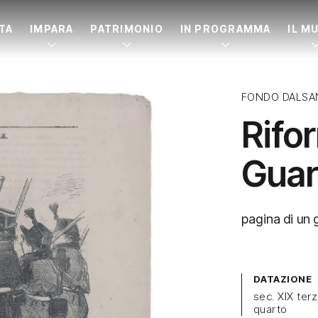
ITA
IMPARA
PATRIMONIO
IN PROGRAMMA
IL M
FONDO DALSA
Rifo
Guar
pagina di un 
DATAZIONE
sec. XIX ter
quarto