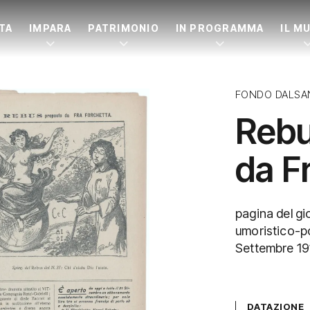
ITA
IMPARA
PATRIMONIO
IN PROGRAMMA
IL M
FONDO DALSA
Rebu
da F
pagina del gio
umoristico-po
Settembre 19
DATAZIONE