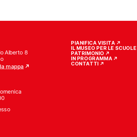
PIANIFICA VISITA
IL MUSEO PER LE SCUOLE
o Alberto 8
PATRIMONIO
IN PROGRAMMA
no
CONTATTI
lla mappa
Domenica
00
resso