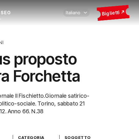
Biglietti
USEO
NI
s proposto
ra Forchetta
rnale Il Fischietto.Giornale satirico-
litico-sociale. Torino, sabbato 21
12. Anno 66. N.38
CATEGORIA
SOGGETTO