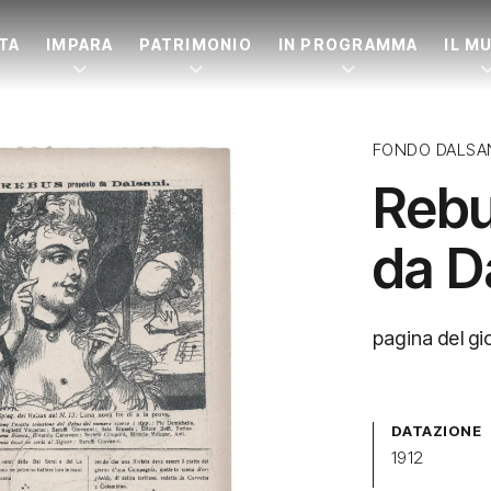
ITA
IMPARA
PATRIMONIO
IN PROGRAMMA
IL M
FONDO DALSA
Rebu
da D
pagina del gio
DATAZIONE
1912