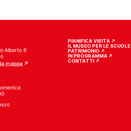
PIANIFICA VISITA
IL MUSEO PER LE SCUOLE
o Alberto 8
PATRIMONIO
IN PROGRAMMA
no
CONTATTI
lla mappa
Domenica
00
resso