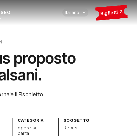
Biglietti
USEO
NI
s proposto
alsani.
rnale Il Fischietto
CATEGORIA
SOGGETTO
opere su
Rebus
carta