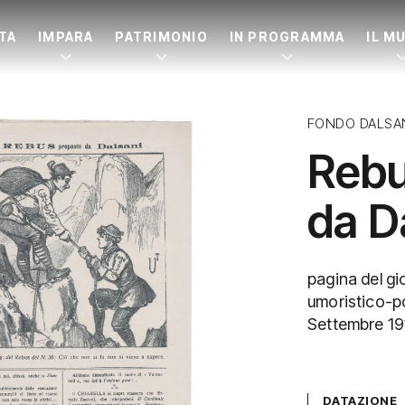
ITA
IMPARA
PATRIMONIO
IN PROGRAMMA
IL M
FONDO DALSA
Rebu
da D
pagina del gio
umoristico-po
Settembre 19
DATAZIONE