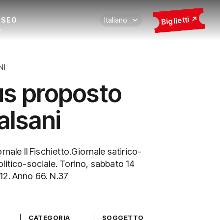
Biglietti
USEO
NI
s proposto
alsani
rnale Il Fischietto.Giornale satirico-
litico-sociale. Torino, sabbato 14
12. Anno 66. N.37
CATEGORIA
SOGGETTO