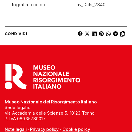
litografia a colori
Inv_Dals_2840
CONDIVIDI
Museo Nazionale del Risorgimento Italiano
Sede legale:
Via Accademia delle Scienze 5, 10123 Torino
P. IVA 08035780017
Note legali
·
Privacy policy
·
Cookie policy