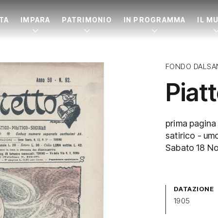
ITA
IMPARA
PATRIMONIO
IN PROGRAMMA
IL M
FONDO DALSA
Piatt
prima pagina d
satirico - umo
Sabato 18 No
DATAZIONE
1905