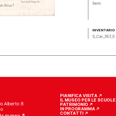
Sem
INVENTARIO
S_Car_357_5
PIANIFICA VISITA
IL MUSEO PER LE SCUOLE
o Alberto 8
PATRIMONIO
IN PROGRAMMA
no
CONTATTI
lla mappa