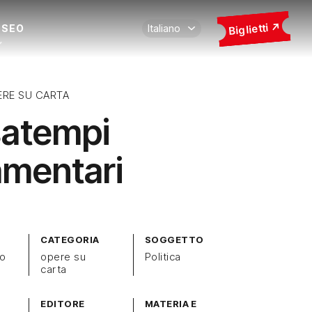
Biglietti
USEO
ERE SU CARTA
atempi
amentari
CATEGORIA
SOGGETTO
zo
opere su
Politica
carta
EDITORE
MATERIA E