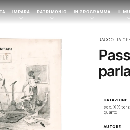
ITA
IMPARA
PATRIMONIO
IN PROGRAMMA
IL M
RACCOLTA OP
Pass
parl
DATAZIONE
sec. XIX ter
quarto
AUTORE