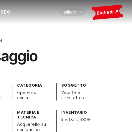
Biglietti
USEO
NI
aggio
CATEGORIA
SOGGETTO
opere su
Vedute e
o
carta
architetture
MATERIA E
INVENTARIO
TECNICA
Inv_Dals_3898
Acquerello su
cartoncino