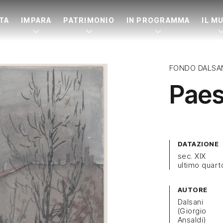
ITA
IMPARA
PATRIMONIO
IN PROGRAMMA
IL M
FONDO DALSA
Paes
DATAZIONE
sec. XIX
ultimo quart
AUTORE
Dalsani
(Giorgio
Ansaldi)