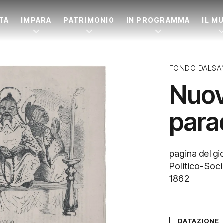
ITA
IMPARA
PATRIMONIO
IN PROGRAMMA
IL M
FONDO DALSA
Nuov
para
pagina del gi
Politico-Soci
1862
DATAZIONE