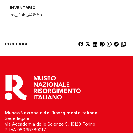
INVENTARIO
Inv_Dals_4355a
CONDIVIDI
Museo Nazionale del Risorgimento Italiano
Sede legale:
Via Accademia delle Scienze 5, 10123 Torino
P. IVA 08035780017