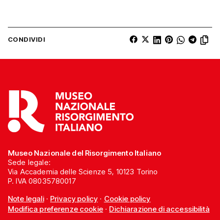
CONDIVIDI
Museo Nazionale del Risorgimento Italiano
Sede legale:
Via Accademia delle Scienze 5, 10123 Torino
P. IVA 08035780017
Note legali
·
Privacy policy
·
Cookie policy
Modifica preferenze cookie
·
Dichiarazione di accessibilità