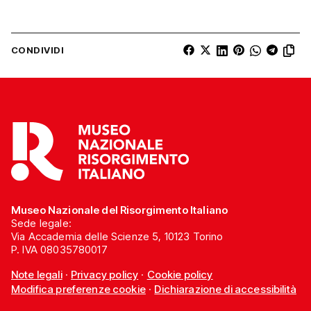
CONDIVIDI
Museo Nazionale del Risorgimento Italiano
Sede legale:
Via Accademia delle Scienze 5, 10123 Torino
P. IVA 08035780017
Note legali
·
Privacy policy
·
Cookie policy
Modifica preferenze cookie
·
Dichiarazione di accessibilità