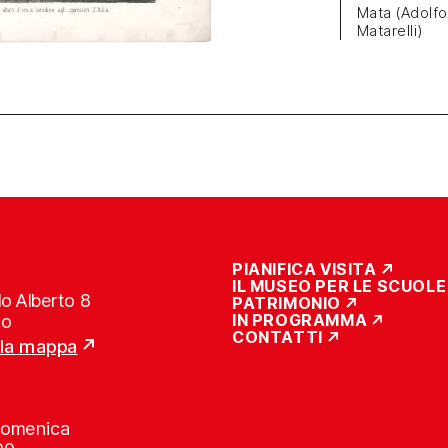
Mata (Adolfo
Matarelli)
PIANIFICA VISITA
IL MUSEO PER LE SCUOLE
o Alberto 8
PATRIMONIO
IN PROGRAMMA
no
CONTATTI
lla mappa
Domenica