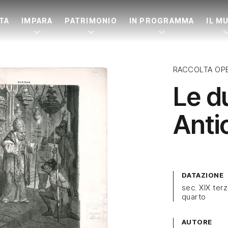
ITA
IMPARA
PATRIMONIO
IN PROGRAMMA
IL M
RACCOLTA OP
Le d
Anti
DATAZIONE
sec. XIX ter
quarto
AUTORE