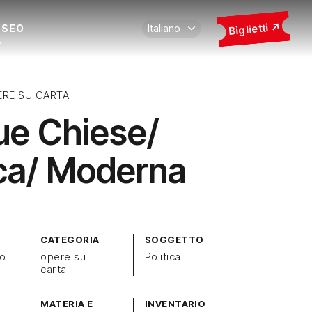
Biglietti
USEO
ERE SU CARTA
ue Chiese/
ca/ Moderna
CATEGORIA
SOGGETTO
zo
opere su
Politica
carta
MATERIA E
INVENTARIO