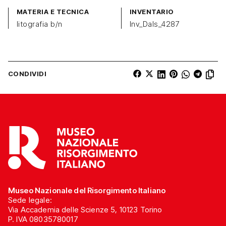
MATERIA E TECNICA
INVENTARIO
litografia b/n
Inv_Dals_4287
CONDIVIDI
Museo Nazionale del Risorgimento Italiano
Sede legale:
Via Accademia delle Scienze 5, 10123 Torino
P. IVA 08035780017