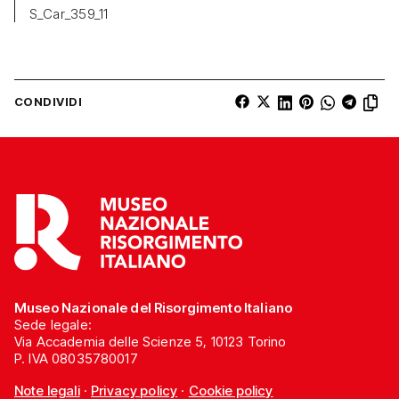
S_Car_359_11
CONDIVIDI
Museo Nazionale del Risorgimento Italiano
Sede legale:
Via Accademia delle Scienze 5, 10123 Torino
P. IVA 08035780017
Note legali
·
Privacy policy
·
Cookie policy