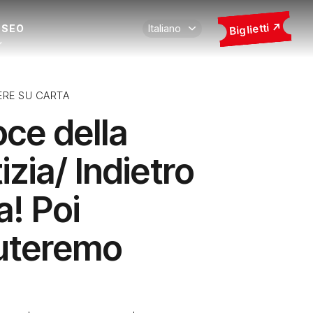
Biglietti
USEO
ERE SU CARTA
oce della
izia/ Indietro
a! Poi
uteremo