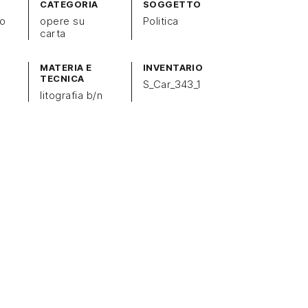
CATEGORIA
SOGGETTO
mo
opere su
Politica
carta
MATERIA E
INVENTARIO
TECNICA
S_Car_343_1
litografia b/n