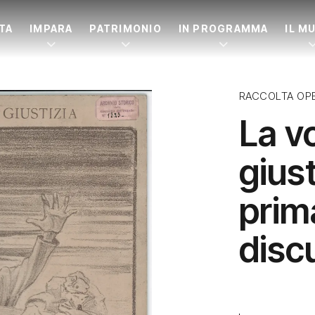
ITA
IMPARA
PATRIMONIO
IN PROGRAMMA
IL M
RACCOLTA OP
La v
giust
prim
disc