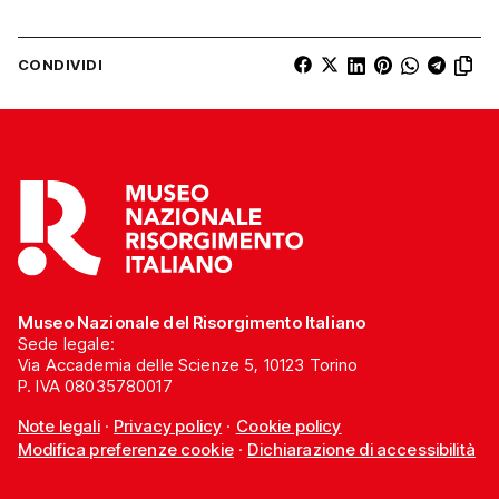
CONDIVIDI
Museo Nazionale del Risorgimento Italiano
Sede legale:
Via Accademia delle Scienze 5, 10123 Torino
P. IVA 08035780017
Note legali
·
Privacy policy
·
Cookie policy
Modifica preferenze cookie
·
Dichiarazione di accessibilità