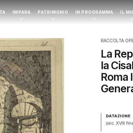
ITA
IMPARA
PATRIMONIO
IN PROGRAMMA
IL M
RACCOLTA OP
La Rep
la Cisa
Roma l
Gener
DATAZIONE
sec. XVIII fin