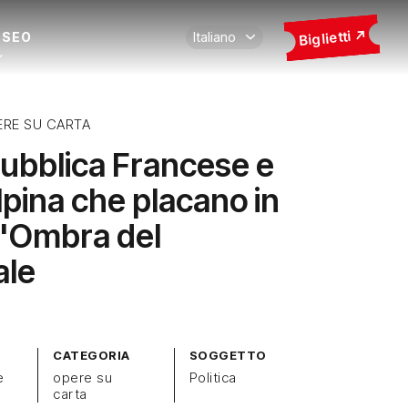
Biglietti
USEO
ERE SU CARTA
ubblica Francese e
lpina che placano in
'Ombra del
ale
CATEGORIA
SOGGETTO
e
opere su
Politica
carta