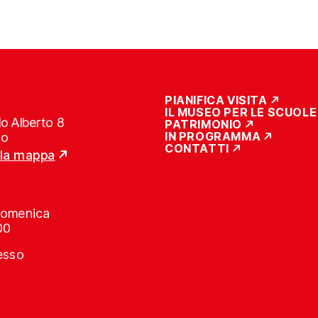
PIANIFICA VISITA
IL MUSEO PER LE SCUOLE
o Alberto 8
PATRIMONIO
IN PROGRAMMA
no
CONTATTI
lla mappa
Domenica
00
resso