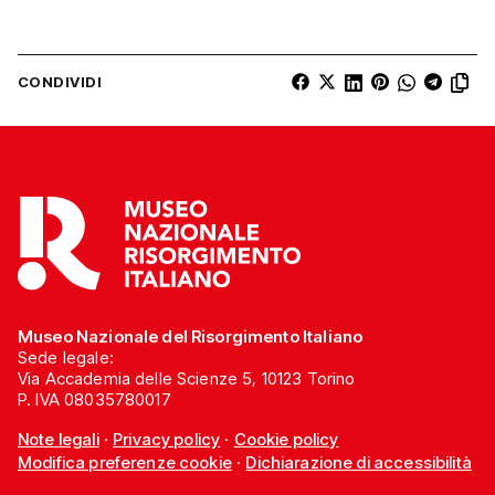
CONDIVIDI
Museo Nazionale del Risorgimento Italiano
Sede legale:
Via Accademia delle Scienze 5, 10123 Torino
P. IVA 08035780017
Note legali
·
Privacy policy
·
Cookie policy
Modifica preferenze cookie
·
Dichiarazione di accessibilità