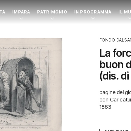
ITA
IMPARA
PATRIMONIO
IN PROGRAMMA
IL M
FONDO DALSA
La for
buon di
(dis. di
pagine del gi
con Caricatur
1863