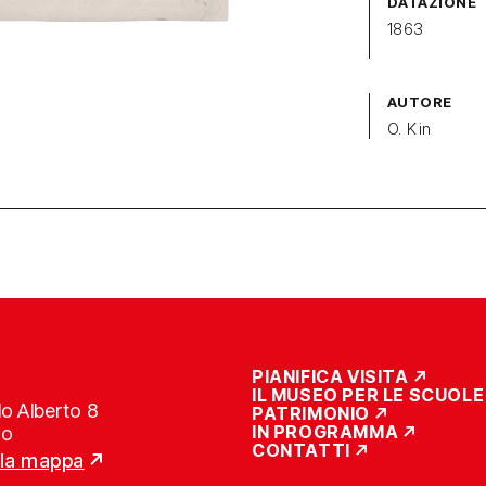
DATAZIONE
1863
AUTORE
O. Kin
PIANIFICA VISITA
IL MUSEO PER LE SCUOLE
o Alberto 8
PATRIMONIO
IN PROGRAMMA
no
CONTATTI
lla mappa