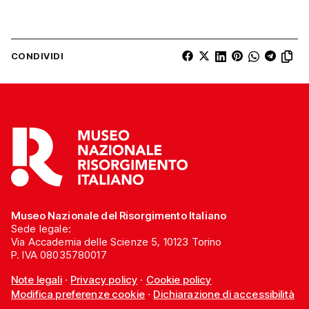
CONDIVIDI
Museo Nazionale del Risorgimento Italiano
Sede legale:
Via Accademia delle Scienze 5, 10123 Torino
P. IVA 08035780017
Note legali
·
Privacy policy
·
Cookie policy
Modifica preferenze cookie
·
Dichiarazione di accessibilità